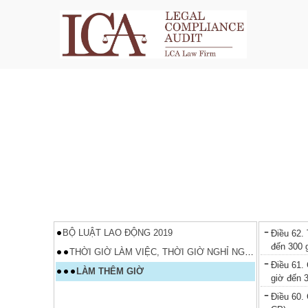
BỘ LUẬT LAO ĐỘNG 2019
Điều 62. 
đến 300 
THỜI GIỜ LÀM VIỆC, THỜI GIỜ NGHỈ NGƠI
Điều 61.
LÀM THÊM GIỜ
giờ đến 
Điều 60.