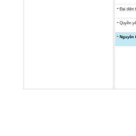
Đại diện
Quyền yê
Nguyên 