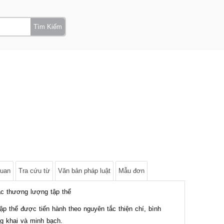
Tìm Kiếm
quan
Tra cứu từ
Văn bản pháp luật
Mẫu đơn
ắc thương lượng tập thể
p thể được tiến hành theo nguyên tắc thiện chí, bình
g khai và minh bạch.