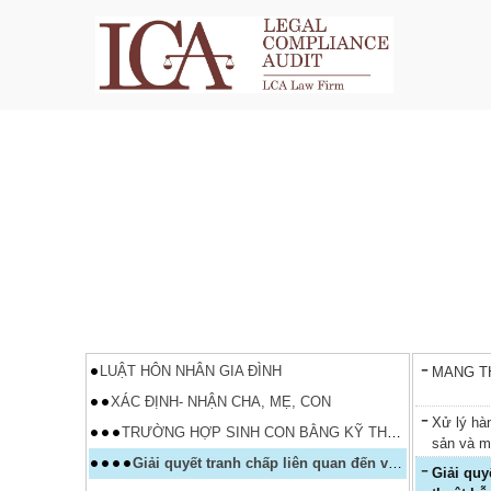
LUẬT HÔN NHÂN GIA ĐÌNH
MANG TH
XÁC ĐỊNH- NHẬN CHA, MẸ, CON
Xử lý hàn
TRƯỜNG HỢP SINH CON BẰNG KỸ THUẬT HỖ TRỢ SINH SẢN
sản và m
Giải quyết tranh chấp liên quan đến việc sinh con bằng kỹ thuật hỗ trợ sinh sản, mang thai hộ vì mục đích nhân đạo
Giải quyết tranh chấp liên quan đến việc sinh con bằng kỹ