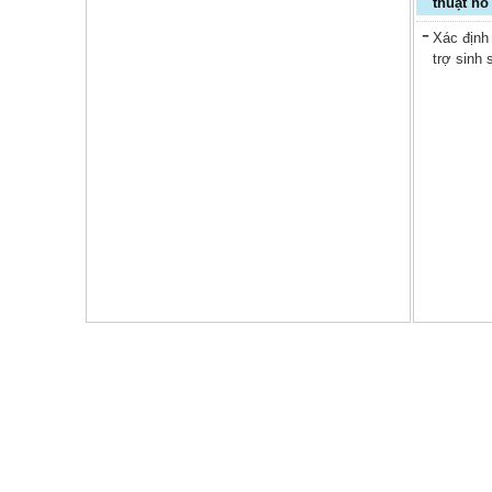
thuật hỗ
Xác định
trợ sinh 