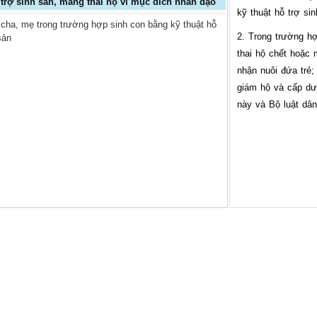
 trợ sinh sản, mang thai hộ vì mục đích nhân đạo
kỹ thuật hỗ trợ si
 cha, mẹ trong trường hợp sinh con bằng kỹ thuật hỗ
2. Trong trường h
sản
thai hộ chết hoặc 
nhận nuôi đứa trẻ;
giám hộ và cấp dư
này và Bộ luật dâ