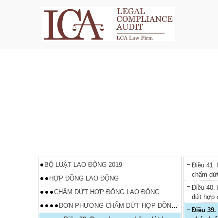
BỘ LUẬT LAO ĐỘNG 2019
Điều 41.
chấm dứt 
HỢP ĐỒNG LAO ĐỘNG
Điều 40.
CHẤM DỨT HỢP ĐỒNG LAO ĐỘNG
dứt hợp đ
ĐƠN PHƯƠNG CHẤM DỨT HỢP ĐỒNG LAO ĐỘNG TRÁI PHÁP LUẬT
Điều 39. Đơn phương chấm dứt hợp đồng lao động trái