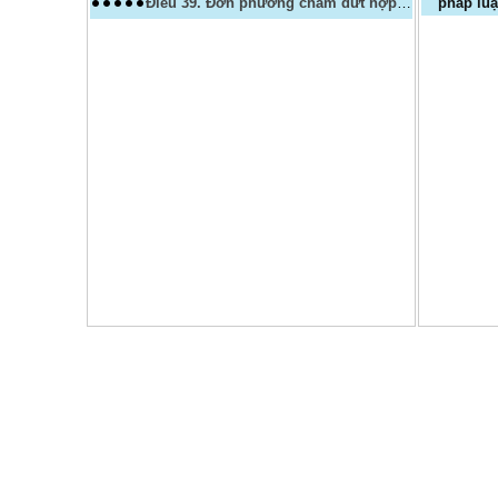
Điều 39. Đơn phương chấm dứt hợp đồng lao động trái pháp luật
pháp luậ