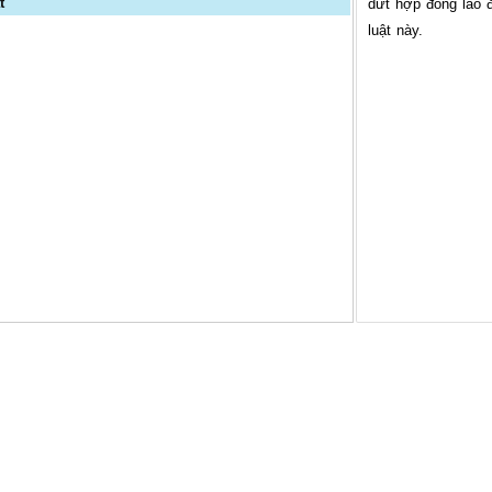
t
dứt hợp đồng lao 
luật này.