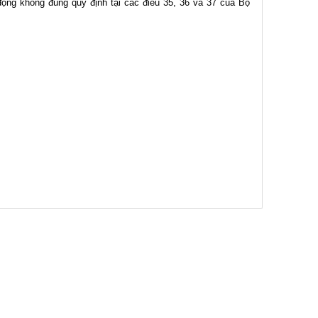
động không đúng quy định tại các điều 35, 36 và 37 của Bộ