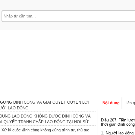
GỪNG ĐÌNH CÔNG VÀ GIẢI QUYẾT QUYỀN LỢI
Nội dung
Liên 
ƯỜI LAO ĐỘNG
 DỤNG LAO ĐỘNG KHÔNG ĐƯỢC ĐÌNH CÔNG VÀ
Điều 207. Tiền lươ
ẢI QUYẾT TRANH CHẤP LAO ĐỘNG TẠI NƠI SỬ
thời gian đình công
AO ĐỘNG KHÔNG ĐƯỢC ĐÌNH CÔNG
 Xử lý cuộc đình công không đúng trình tự, thủ tục
1. Người lao động