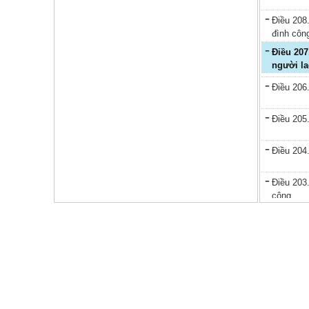
Điều 208.
đình côn
Điều 207. Tiền lương và các quyền lợi hợp pháp khác của
người la
Điều 206
Điều 205
Điều 204
Điều 203.
công
Điều 202.
đình côn
Điều 201.
Điều 200.