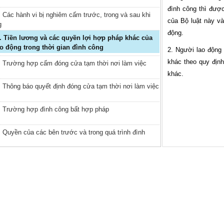
đình công thì được
 Các hành vi bị nghiêm cấm trước, trong và sau khi
của Bộ luật này và
g
động.
o động trong thời gian đình công
2. Người lao động
khác theo quy định
. Trường hợp cấm đóng cửa tạm thời nơi làm việc
khác.
. Thông báo quyết định đóng cửa tạm thời nơi làm việc
. Trường hợp đình công bất hợp pháp
 Quyền của các bên trước và trong quá trình đình
 Quyết định đình công và thông báo thời điểm bắt đầu
g
 Lấy ý kiến về đình công
 Trình tự đình công