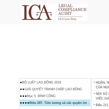
BỘ LUẬT LAO ĐỘNG 2019
HOÃN, N
CỦA NG
GIẢI QUYẾT TRANH CHẤP LAO ĐỘNG
NƠI SỬ
Mục 5. ĐÌNH CÔNG
VIỆC GI
Điều 207. Tiền lương và các quyền lợi hợp pháp khác của người lao động trong thời gian đình công
DỤNG L
Điều 211.