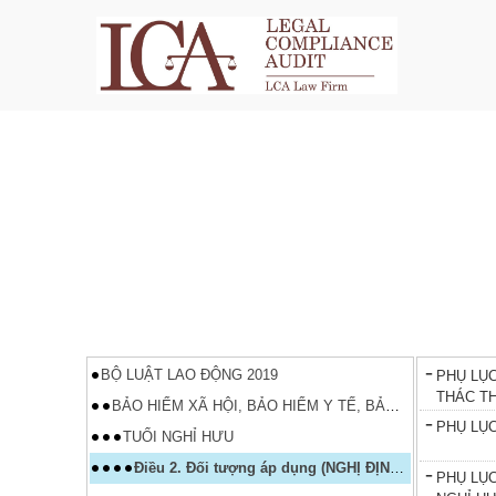
BỘ LUẬT LAO ĐỘNG 2019
PHỤ LỤC
THÁC T
BẢO HIỂM XÃ HỘI, BẢO HIỂM Y TẾ, BẢO HIỂM THẤT NGHIỆP
PHỤ LỤC 
TUỔI NGHỈ HƯU
Điều 2. Đối tượng áp dụng (NGHỊ ĐỊNH 135/2020/NĐ-CP)
PHỤ LỤC I (NGHỊ ĐỊNH 135/2020/NĐ-CP) LỘ 