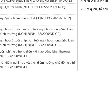
ƯU TRONG ĐIỀU KIỆN LAO ĐỘNG BÌNH THƯỜNG
3 Điều 2 của Bộ lu
I THÁNG, NĂM SINH TƯƠNG ỨNG
Hiệu lực thi hành (NGHỊ ĐỊNH 135/2020/NĐ-CP)
2. Cơ quan, tổ chứ
Quy định chuyển tiếp (NGHỊ ĐỊNH 135/2020/NĐ-CP)
ghỉ hưu ở tuổi cao hơn tuổi nghỉ hưu trong điều kiện
 bình thường (NGHỊ ĐỊNH 135/2020/NĐ-CP)
ghỉ hưu ở tuổi thấp hơn tuổi nghỉ hưu trong điều kiện
 bình thường (NGHỊ ĐỊNH 135/2020/NĐ-CP)
uổi nghỉ hưu trong điều kiện lao động bình thường
NH 135/2020/NĐ-CP)
Thời điểm nghỉ hưu và thời điểm hưởng chế độ hưu trí
NH 135/2020/NĐ-CP)
 Đối tượng áp dụng (NGHỊ ĐỊNH 135/2020/NĐ-CP)
 Tuổi nghỉ hưu