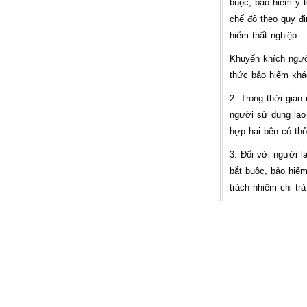
buộc, bảo hiểm y 
chế độ theo quy đị
hiểm thất nghiệp.
Khuyến khích ngườ
thức bảo hiểm khá
2. Trong thời gian
người sử dụng lao
hợp hai bên có thỏ
3. Đối với người l
bắt buộc, bảo hiểm
trách nhiệm chi tr
lao động tương đư
hội bắt buộc, bảo 
quy định của pháp 
nghiệp.