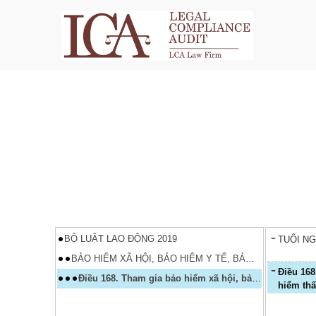
BỘ LUẬT LAO ĐỘNG 2019
TUỔI NG
BẢO HIỂM XÃ HỘI, BẢO HIỂM Y TẾ, BẢO HIỂM THẤT NGHIỆP
Điều 168. Tham gia bảo hiểm xã hội, bảo hiểm y tế, bảo
Điều 168. Tham gia bảo hiểm xã hội, bảo hiểm y tế, bảo hiểm thất nghiệp
hiểm thấ