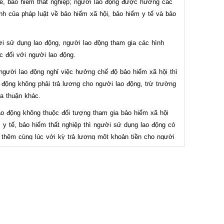
tế, bảo hiểm thất nghiệp; người lao động được hưởng các
nh của pháp luật về bảo hiểm xã hội, bảo hiểm y tế và bảo
i sử dụng lao động, người lao động tham gia các hình
c đối với người lao động.
 người lao động nghỉ việc hưởng chế độ bảo hiểm xã hội thì
 động không phải trả lương cho người lao động, trừ trường
a thuận khác.
ao động không thuộc đối tượng tham gia bảo hiểm xã hội
 y tế, bảo hiểm thất nghiệp thì người sử dụng lao động có
ả thêm cùng lúc với kỳ trả lương một khoản tiền cho người
ơng với mức người sử dụng lao động đóng bảo hiểm xã
hiểm y tế, bảo hiểm thất nghiệp cho người lao động theo
luật về bảo hiểm xã hội, bảo hiểm y tế, bảo hiểm thất